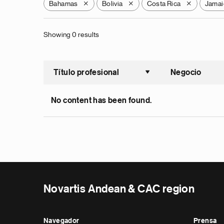
Bahamas
Bolivia
Costa Rica
Jamai
X
X
X
Showing 0 results
Título profesional
Negocio
Ordenar a
No content has been found.
Novartis Andean & CAC region
Navegador
Prensa