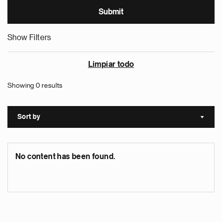
Show Filters
Limpiar todo
Showing 0 results
Sort by
Sort a
No content has been found.