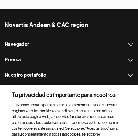
Novartis Andean & CAC region
Navegador
Prensa
Nuestro portafolio
Otras webs
Tu privacidad es importante para nosotros.
Utilizamos cookies para mejorar su experiencia al visitar nuestras
Footer Site Search
páginas web: las cookies de rendimiento nos muestran cómo
utiliza esta página web, las cookies funcionales recuerdan sus
preferencias y las cookies de orientación nos ayudan a compartir
contenido relevante para usted. Seleccione: "Aceptar todo" para
dar su consentimiento a todas las cookies, seleccione