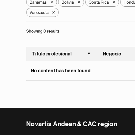
Bahamas
Bolivia
Costa Rica
Hond
X
X
X
Venezuela
X
Showing 0 results
Título profesional
Negocio
Ordenar a
No content has been found.
Novartis Andean & CAC region