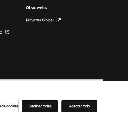
Otras webs
Novartis Global
is
n de cookies
Declinar todas
Aceptar todo
Directorio de Novartis
Este sitio está dirigido al público del clúster ACC