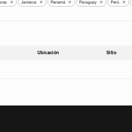
uras
Jamaica
Panamá
Paraguay
Perú
X
X
X
X
X
Ubicación
Sitio
scendente