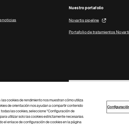
Nuestro portafolio
e noticias
Novartis pipeline
Portafolio de tratamientos Novart
Footer Site Search
b: las cookies de rendimiento nos muestran cómo utiliza
okies de orientación nos ayudan a compartir contenido
Configuració
 todas las cookies, seleccione "Configuración de
para utilizar solo las cookies estrictamente necesarias.
Configuración de cookies
Mapa del sitio
 el enlace de configuración de cookies en la página