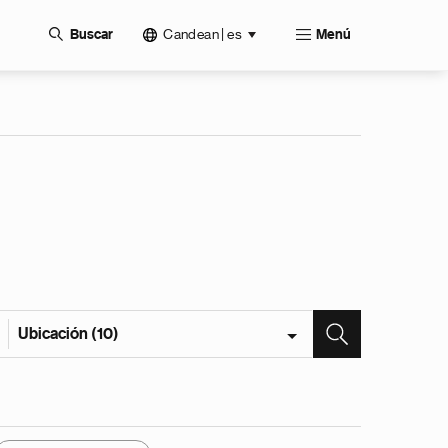
Candean | es
Buscar
Menú
Ubicación (10)