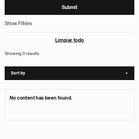
Show Filters
Limpiar todo
Showing 0 results
Sort by
Sort a
No content has been found.