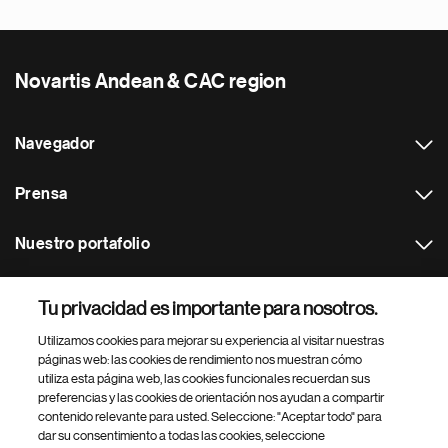
Novartis Andean & CAC region
Navegador
Prensa
Nuestro portafolio
Otras webs
Tu privacidad es importante para nosotros.
Utilizamos cookies para mejorar su experiencia al visitar nuestras
Footer Site Search
páginas web: las cookies de rendimiento nos muestran cómo
utiliza esta página web, las cookies funcionales recuerdan sus
preferencias y las cookies de orientación nos ayudan a compartir
contenido relevante para usted. Seleccione: "Aceptar todo" para
dar su consentimiento a todas las cookies, seleccione