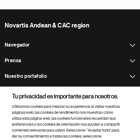
Novartis Andean & CAC region
Navegador
Prensa
Nuestro portafolio
Otras webs
Tu privacidad es importante para nosotros.
Utilizamos cookies para mejorar su experiencia al visitar nuestras
Footer Site Search
páginas web: las cookies de rendimiento nos muestran cómo
utiliza esta página web, las cookies funcionales recuerdan sus
preferencias y las cookies de orientación nos ayudan a compartir
contenido relevante para usted. Seleccione: "Aceptar todo" para
dar su consentimiento a todas las cookies, seleccione