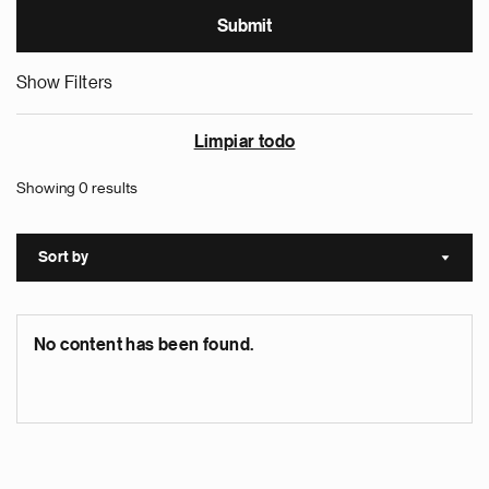
Show Filters
Limpiar todo
Showing 0 results
Sort by
Sort a
No content has been found.