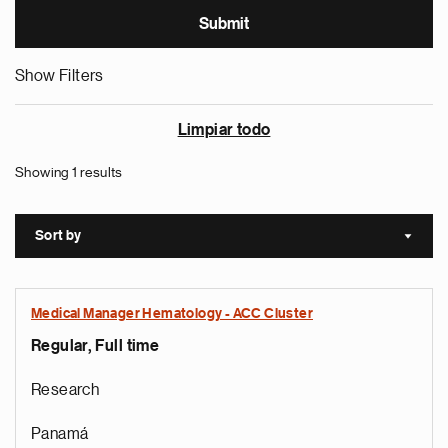
Show Filters
Limpiar todo
Showing 1 results
Sort by
Sort a
Medical Manager Hematology - ACC Cluster
Regular, Full time
Research
Panamá