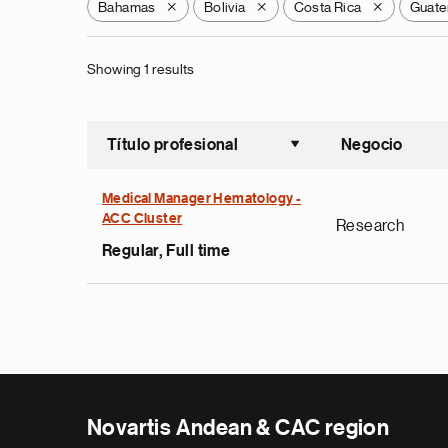
Bahamas
Bolivia
Costa Rica
Guate
X
X
X
Showing 1 results
Título profesional
Negocio
Ordenar a
Medical Manager Hematology -
ACC Cluster
Research
Regular, Full time
Novartis Andean & CAC region