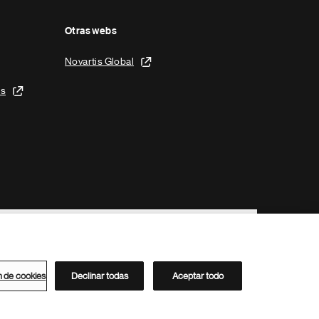
Otras webs
Novartis Global
is
n de cookies
Declinar todas
Aceptar todo
Directorio de Novartis
Este sitio está dirigido al público del clúster ACC