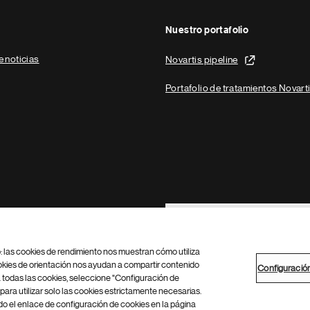
Nuestro portafolio
e noticias
Novartis pipeline
Portafolio de tratamientos Novart
Footer Site Search
b: las cookies de rendimiento nos muestran cómo utiliza
okies de orientación nos ayudan a compartir contenido
Configuració
 todas las cookies, seleccione "Configuración de
para utilizar solo las cookies estrictamente necesarias.
Configuración de cookies
Mapa del sitio
 el enlace de configuración de cookies en la página