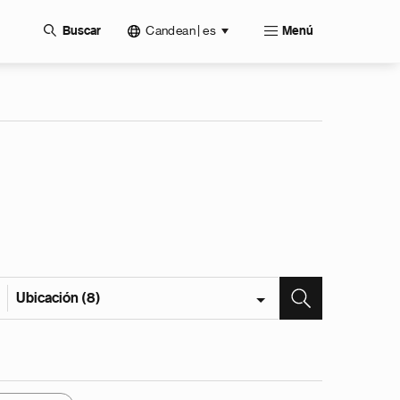
Candean | es
Buscar
Menú
Ubicación (8)