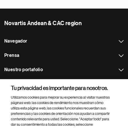
Novartis Andean & CAC region
Navegador
Prensa
Nuestro portafolio
Otras webs
Tu privacidad es importante para nosotros.
Utilizamos cookies para mejorar su experiencia al visitar nuestras
Footer Site Search
páginas web: las cookies de rendimiento nos muestran cómo
utiliza esta página web, las cookies funcionales recuerdan sus
preferencias y las cookies de orientación nos ayudan a compartir
contenido relevante para usted. Seleccione: "Aceptar todo" para
dar su consentimiento a todas las cookies, seleccione