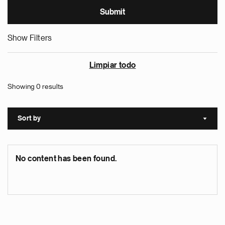
Show Filters
Limpiar todo
Showing 0 results
Sort by
Sort a
No content has been found.