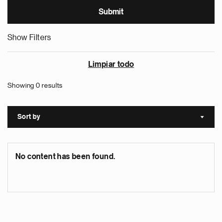
Show Filters
Limpiar todo
Showing 0 results
Sort by
Sort a
No content has been found.