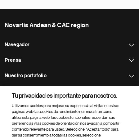
Novartis Andean & CAC region
Navegador
Prensa
Nuestro portafolio
Otras webs
Tu privacidad es importante para nosotros.
Utilizamos cookies para mejorar su experiencia al visitar nuestras
Footer Site Search
páginas web: las cookies de rendimiento nos muestran cómo
utiliza esta página web, las cookies funcionales recuerdan sus
preferencias y las cookies de orientación nos ayudan a compartir
contenido relevante para usted. Seleccione: "Aceptar todo" para
dar su consentimiento a todas las cookies, seleccione