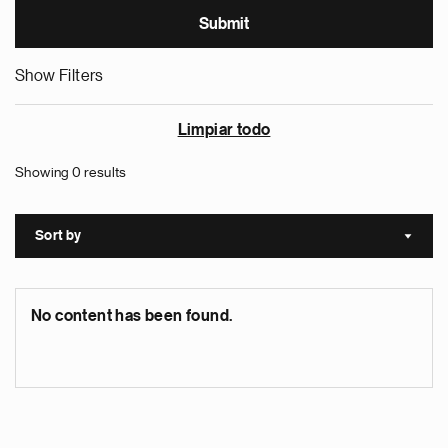
Show Filters
Limpiar todo
Showing 0 results
Sort by
Sort a
No content has been found.