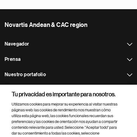
Novartis Andean & CAC region
Navegador
Prensa
Nuestro portafolio
Otras webs
Tu privacidad es importante para nosotros.
Utilizamos cookies para mejorar su experiencia al visitar nuestras
Footer Site Search
páginas web: las cookies de rendimiento nos muestran cómo
utiliza esta página web, las cookies funcionales recuerdan sus
preferencias y las cookies de orientación nos ayudan a compartir
contenido relevante para usted. Seleccione: "Aceptar todo" para
dar su consentimiento a todas las cookies, seleccione