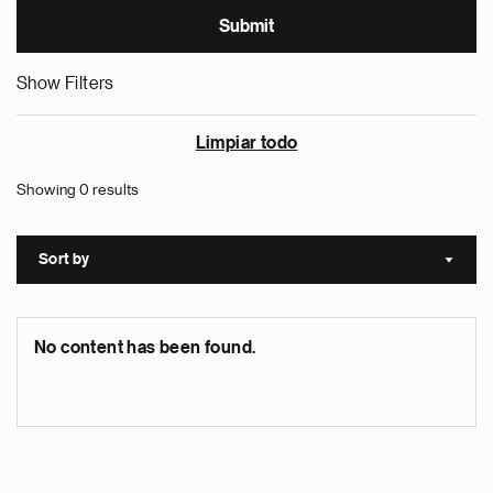
Show Filters
Limpiar todo
Showing 0 results
Sort by
Sort a
No content has been found.