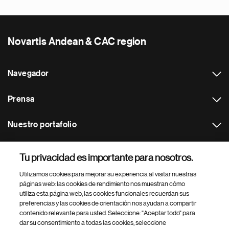
Novartis Andean & CAC region
Navegador
Prensa
Nuestro portafolio
Otras webs
Tu privacidad es importante para nosotros.
Utilizamos cookies para mejorar su experiencia al visitar nuestras
Footer Site Search
páginas web: las cookies de rendimiento nos muestran cómo
utiliza esta página web, las cookies funcionales recuerdan sus
preferencias y las cookies de orientación nos ayudan a compartir
contenido relevante para usted. Seleccione: "Aceptar todo" para
dar su consentimiento a todas las cookies, seleccione