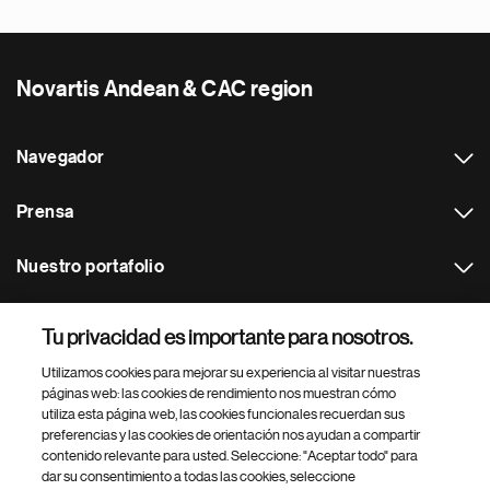
Novartis Andean & CAC region
Navegador
Prensa
Nuestro portafolio
Otras webs
Tu privacidad es importante para nosotros.
Utilizamos cookies para mejorar su experiencia al visitar nuestras
Footer Site Search
páginas web: las cookies de rendimiento nos muestran cómo
utiliza esta página web, las cookies funcionales recuerdan sus
preferencias y las cookies de orientación nos ayudan a compartir
contenido relevante para usted. Seleccione: "Aceptar todo" para
dar su consentimiento a todas las cookies, seleccione