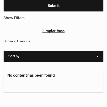
Show Filters
Limpiar todo
Showing 0 results
Sort by
Sort a
No content has been found.