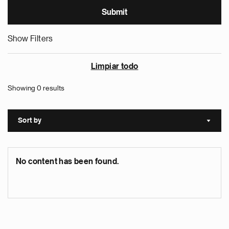
Show Filters
Limpiar todo
Showing 0 results
Sort by
Sort a
No content has been found.