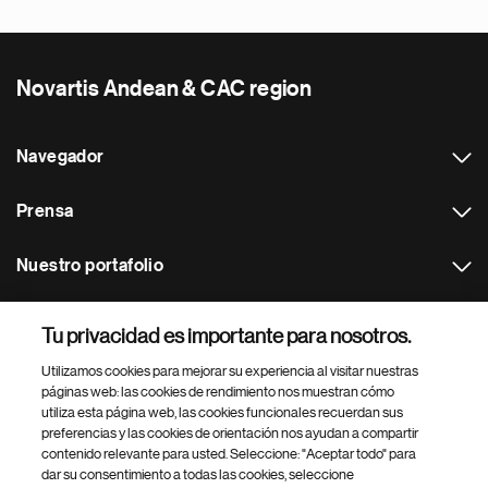
Novartis Andean & CAC region
Navegador
Prensa
Nuestro portafolio
Otras webs
Tu privacidad es importante para nosotros.
Utilizamos cookies para mejorar su experiencia al visitar nuestras
Footer Site Search
páginas web: las cookies de rendimiento nos muestran cómo
utiliza esta página web, las cookies funcionales recuerdan sus
preferencias y las cookies de orientación nos ayudan a compartir
contenido relevante para usted. Seleccione: "Aceptar todo" para
dar su consentimiento a todas las cookies, seleccione