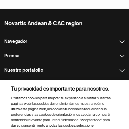
Novartis Andean & CAC region
Navegador
Prensa
Nuestro portafolio
Otras webs
Tu privacidad es importante para nosotros.
Utilizamos cookies para mejorar su experiencia al visitar nuestras
Footer Site Search
páginas web: las cookies de rendimiento nos muestran cómo
utiliza esta página web, las cookies funcionales recuerdan sus
preferencias y las cookies de orientación nos ayudan a compartir
contenido relevante para usted. Seleccione: "Aceptar todo" para
dar su consentimiento a todas las cookies, seleccione