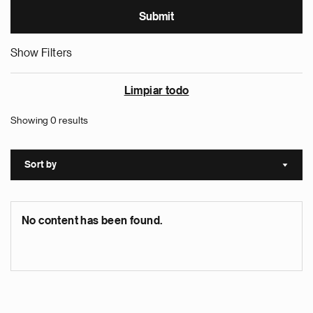
Show Filters
Limpiar todo
Showing 0 results
Sort by
Sort a
No content has been found.