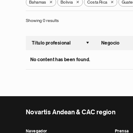
Bahamas
Bolivia
Costa Rica
Guate
X
X
X
Showing 0 results
Título profesional
Negocio
Ordenar a
No content has been found.
Novartis Andean & CAC region
Navegador
Prensa