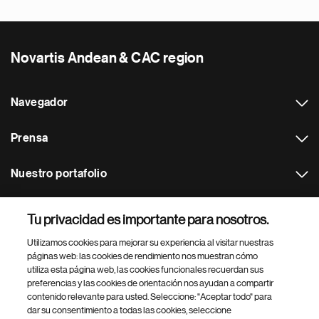
Novartis Andean & CAC region
Navegador
Prensa
Nuestro portafolio
Otras webs
Tu privacidad es importante para nosotros.
Utilizamos cookies para mejorar su experiencia al visitar nuestras
Footer Site Search
páginas web: las cookies de rendimiento nos muestran cómo
utiliza esta página web, las cookies funcionales recuerdan sus
preferencias y las cookies de orientación nos ayudan a compartir
contenido relevante para usted. Seleccione: "Aceptar todo" para
dar su consentimiento a todas las cookies, seleccione