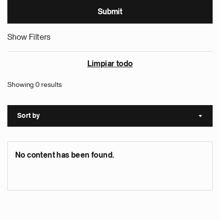
Show Filters
Limpiar todo
Showing 0 results
Sort by
Sort a
No content has been found.