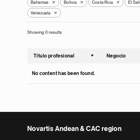
Bahamas
Bolivia
Costa Rica
El Sa
X
X
X
Venezuela
X
Showing 0 results
Título profesional
Negocio
Ordenar a
No content has been found.
Novartis Andean & CAC region