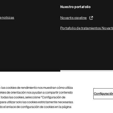
Nuestro portafolio
e noticias
Novartis pipeline
Portafolio de tratamientos Novart
Footer Site Search
b: las cookies de rendimiento nos muestran cómo utiliza
okies de orientación nos ayudan a compartir contenido
Configuració
 todas las cookies, seleccione "Configuración de
para utilizar solo las cookies estrictamente necesarias.
Configuración de cookies
Mapa del sitio
 el enlace de configuración de cookies en la página