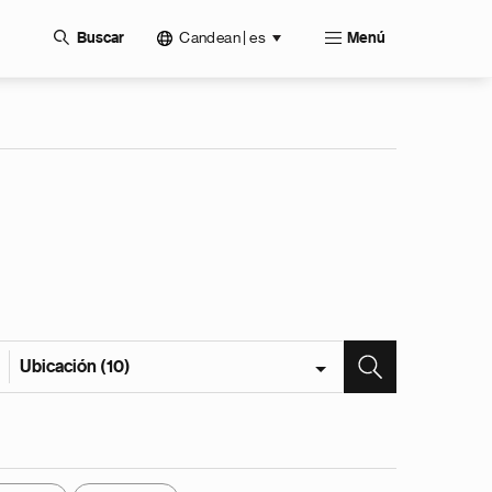
Candean | es
Buscar
Menú
Ubicación (10)