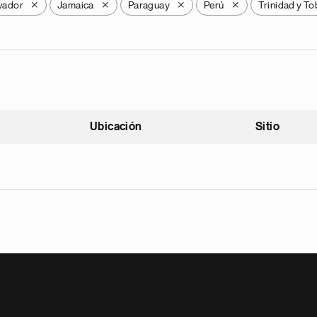
lvador
Jamaica
Paraguay
Perú
Trinidad y T
X
X
X
X
Ubicación
Sitio
scendente