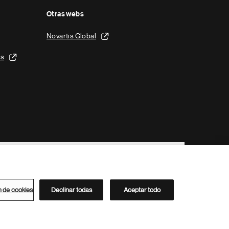
Otras webs
Novartis Global
is
n de cookies
Declinar todas
Aceptar todo
Directorio de Novartis
Este sitio está dirigido al público del clúster ACC