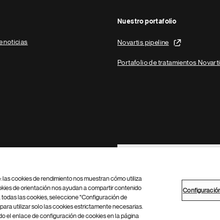
Nuestro portafolio
e noticias
Novartis pipeline
Portafolio de tratamientos Novart
Footer Site Search
b: las cookies de rendimiento nos muestran cómo utiliza
okies de orientación nos ayudan a compartir contenido
Configuració
 todas las cookies, seleccione "Configuración de
para utilizar solo las cookies estrictamente necesarias.
Configuración de cookies
Mapa del sitio
 el enlace de configuración de cookies en la página