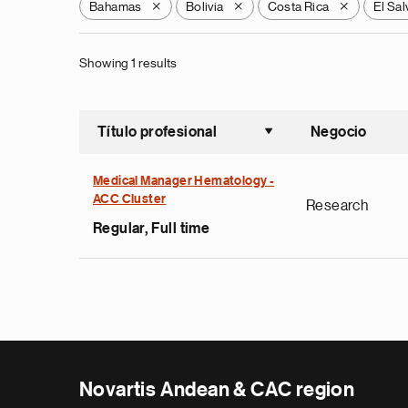
Bahamas
Bolivia
Costa Rica
El Sa
X
X
X
Showing 1 results
Título profesional
Negocio
Ordenar a
Medical Manager Hematology -
ACC Cluster
Research
Regular, Full time
Novartis Andean & CAC region