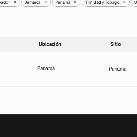
lvador
Jamaica
Panamá
Trinidad y Tobago
U
X
X
X
X
Ubicación
Sitio
scendente
Panamá
Panama