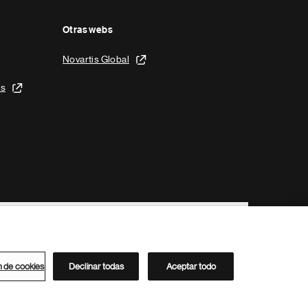
Otras webs
Novartis Global
is
n de cookies
Declinar todas
Aceptar todo
Directorio de Novartis
Este sitio está dirigido al público del clúster ACC