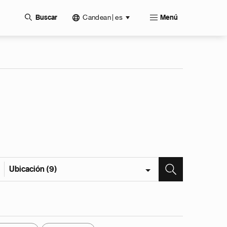
Candean | es
Buscar
Menú
Ubicación (9)