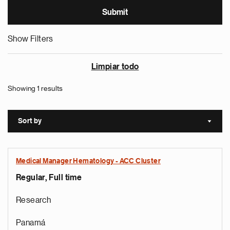
Show Filters
Limpiar todo
Showing 1 results
Sort by
Sort a
Medical Manager Hematology - ACC Cluster
Regular, Full time
Research
Panamá