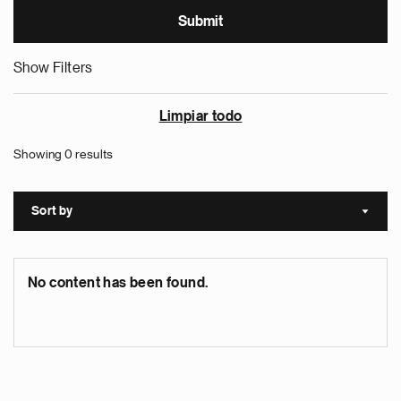
Show Filters
Limpiar todo
Showing 0 results
Sort by
Sort a
No content has been found.