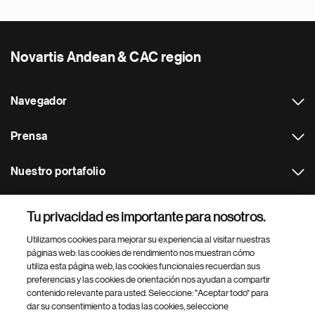
Novartis Andean & CAC region
Navegador
Prensa
Nuestro portafolio
Otras webs
Tu privacidad es importante para nosotros.
Utilizamos cookies para mejorar su experiencia al visitar nuestras
Footer Site Search
páginas web: las cookies de rendimiento nos muestran cómo
utiliza esta página web, las cookies funcionales recuerdan sus
preferencias y las cookies de orientación nos ayudan a compartir
contenido relevante para usted. Seleccione: "Aceptar todo" para
dar su consentimiento a todas las cookies, seleccione