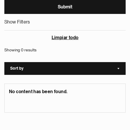
Show Filters
Limpiar todo
Showing 0 results
Sort by
Sort a
No content has been found.