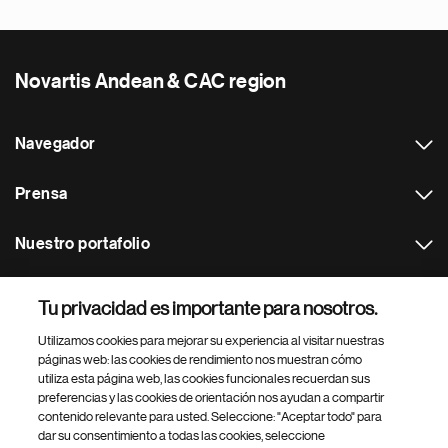
Novartis Andean & CAC region
Navegador
Prensa
Nuestro portafolio
Otras webs
Tu privacidad es importante para nosotros.
Utilizamos cookies para mejorar su experiencia al visitar nuestras
Footer Site Search
páginas web: las cookies de rendimiento nos muestran cómo
utiliza esta página web, las cookies funcionales recuerdan sus
preferencias y las cookies de orientación nos ayudan a compartir
contenido relevante para usted. Seleccione: "Aceptar todo" para
dar su consentimiento a todas las cookies, seleccione