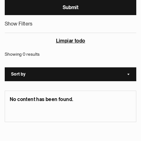
Show Filters
Limpiar todo
Showing 0 results
Sort by
Sort a
No content has been found.