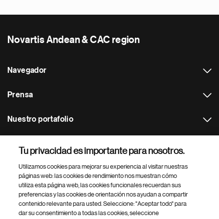
Novartis Andean & CAC region
Navegador
Prensa
Nuestro portafolio
Otras webs
Tu privacidad es importante para nosotros.
Utilizamos cookies para mejorar su experiencia al visitar nuestras
Footer Site Search
páginas web: las cookies de rendimiento nos muestran cómo
utiliza esta página web, las cookies funcionales recuerdan sus
preferencias y las cookies de orientación nos ayudan a compartir
contenido relevante para usted. Seleccione: "Aceptar todo" para
dar su consentimiento a todas las cookies, seleccione