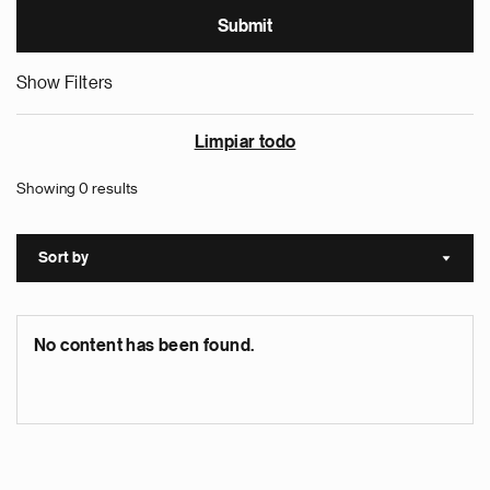
Show Filters
Limpiar todo
Showing 0 results
Sort by
Sort a
No content has been found.