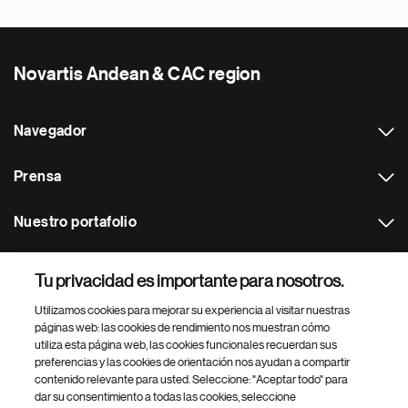
Novartis Andean & CAC region
Navegador
Prensa
Nuestro portafolio
Otras webs
Tu privacidad es importante para nosotros.
Utilizamos cookies para mejorar su experiencia al visitar nuestras
Footer Site Search
páginas web: las cookies de rendimiento nos muestran cómo
utiliza esta página web, las cookies funcionales recuerdan sus
preferencias y las cookies de orientación nos ayudan a compartir
contenido relevante para usted. Seleccione: "Aceptar todo" para
dar su consentimiento a todas las cookies, seleccione