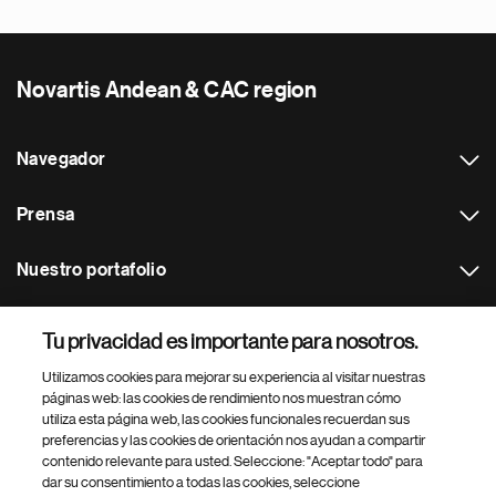
Novartis Andean & CAC region
Navegador
Prensa
Nuestro portafolio
Otras webs
Tu privacidad es importante para nosotros.
Utilizamos cookies para mejorar su experiencia al visitar nuestras
Footer Site Search
páginas web: las cookies de rendimiento nos muestran cómo
utiliza esta página web, las cookies funcionales recuerdan sus
preferencias y las cookies de orientación nos ayudan a compartir
contenido relevante para usted. Seleccione: "Aceptar todo" para
dar su consentimiento a todas las cookies, seleccione