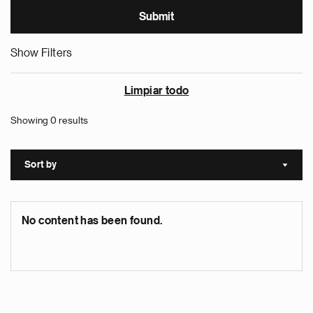
Show Filters
Limpiar todo
Showing 0 results
Sort by
Sort a
No content has been found.