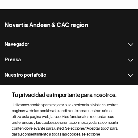
Novartis Andean & CAC region
Navegador
Prensa
Nuestro portafolio
Otras webs
Tu privacidad es importante para nosotros.
Utilizamos cookies para mejorar su experiencia al visitar nuestras
Footer Site Search
páginas web: las cookies de rendimiento nos muestran cómo
utiliza esta página web, las cookies funcionales recuerdan sus
preferencias y las cookies de orientación nos ayudan a compartir
contenido relevante para usted. Seleccione: "Aceptar todo" para
dar su consentimiento a todas las cookies, seleccione