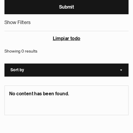
Show Filters
Limpiar todo
Showing 0 results
Sort by
Sort a
No content has been found.