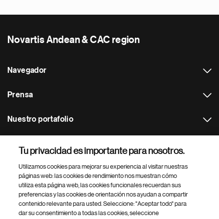
Novartis Andean & CAC region
Navegador
Prensa
Nuestro portafolio
Otras webs
Tu privacidad es importante para nosotros.
Utilizamos cookies para mejorar su experiencia al visitar nuestras
Footer Site Search
páginas web: las cookies de rendimiento nos muestran cómo
utiliza esta página web, las cookies funcionales recuerdan sus
preferencias y las cookies de orientación nos ayudan a compartir
contenido relevante para usted. Seleccione: "Aceptar todo" para
dar su consentimiento a todas las cookies, seleccione