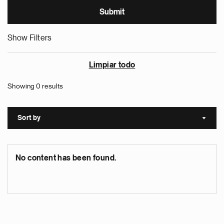
Show Filters
Limpiar todo
Showing 0 results
Sort by
Sort a
No content has been found.