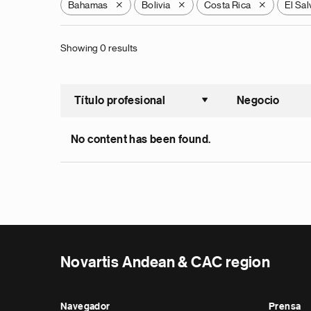
Bahamas
Bolivia
Costa Rica
El Sa
X
X
X
Showing 0 results
Título profesional
Negocio
Ordenar a
No content has been found.
Novartis Andean & CAC region
Navegador
Prensa