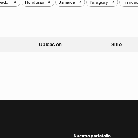
lvador
Honduras
Jamaica
Paraguay
Trinida
X
X
X
X
Ubicación
Sitio
scendente
Nuestro portafolio