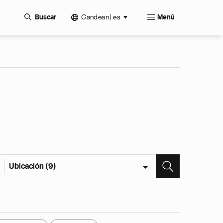
Candean | es
Buscar
Menú
Ubicación (9)