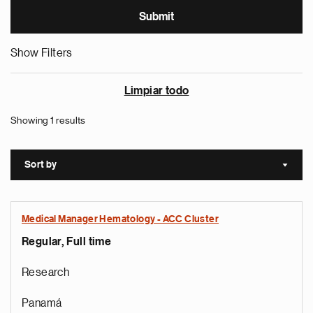
Show Filters
Limpiar todo
Showing 1 results
Sort by
Sort a
Medical Manager Hematology - ACC Cluster
Regular, Full time
Research
Panamá