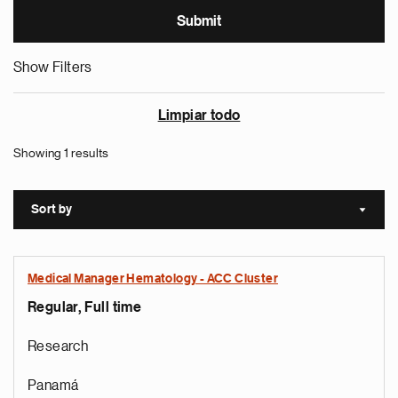
Show Filters
Limpiar todo
Showing 1 results
Sort by
Sort a
Medical Manager Hematology - ACC Cluster
Regular, Full time
Research
Panamá