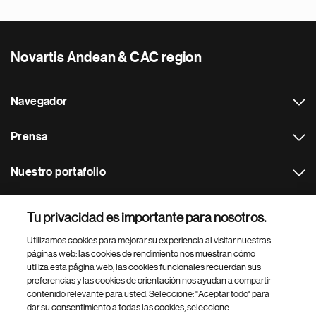
Novartis Andean & CAC region
Navegador
Prensa
Nuestro portafolio
Otras webs
Tu privacidad es importante para nosotros.
Utilizamos cookies para mejorar su experiencia al visitar nuestras
Footer Site Search
páginas web: las cookies de rendimiento nos muestran cómo
utiliza esta página web, las cookies funcionales recuerdan sus
preferencias y las cookies de orientación nos ayudan a compartir
contenido relevante para usted. Seleccione: "Aceptar todo" para
dar su consentimiento a todas las cookies, seleccione