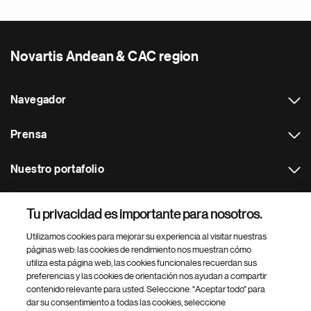
Novartis Andean & CAC region
Navegador
Prensa
Nuestro portafolio
Otras webs
Tu privacidad es importante para nosotros.
Utilizamos cookies para mejorar su experiencia al visitar nuestras
Footer Site Search
páginas web: las cookies de rendimiento nos muestran cómo
utiliza esta página web, las cookies funcionales recuerdan sus
preferencias y las cookies de orientación nos ayudan a compartir
contenido relevante para usted. Seleccione: "Aceptar todo" para
dar su consentimiento a todas las cookies, seleccione