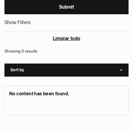
Show Filters
Limpiar todo
Showing 0 results
Sort by
Sort a
No content has been found.