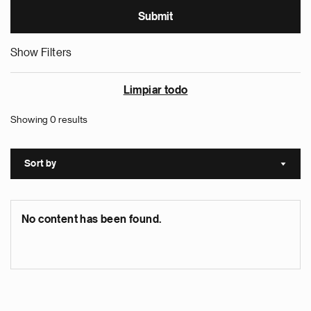
Show Filters
Limpiar todo
Showing 0 results
Sort by
Sort a
No content has been found.