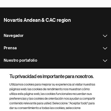
Novartis Andean & CAC region
Navegador
Prensa
Nuestro portafolio
Otras webs
Tu privacidad es importante para nosotros.
Utilizamos cookies para mejorar su experiencia al visitar nuestras
Footer Site Search
páginas web: las cookies de rendimiento nos muestran cómo
utiliza esta página web, las cookies funcionales recuerdan sus
preferencias y las cookies de orientación nos ayudan a compartir
contenido relevante para usted. Seleccione: "Aceptar todo" para
dar su consentimiento a todas las cookies, seleccione