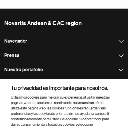
Novartis Andean & CAC region
Navegador
Prensa
Nuestro portafolio
Otras webs
Tu privacidad es importante para nosotros.
Utilizamos cookies para mejorar su experiencia al visitar nuestras
Footer Site Search
páginas web: las cookies de rendimiento nos muestran cómo
utiliza esta página web, las cookies funcionales recuerdan sus
preferencias y las cookies de orientación nos ayudan a compartir
contenido relevante para usted. Seleccione: "Aceptar todo" para
dar su consentimiento a todas las cookies, seleccione