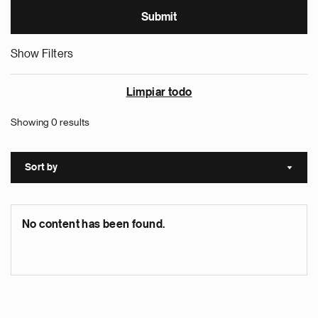
Show Filters
Limpiar todo
Showing 0 results
Sort by
Sort a
No content has been found.