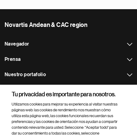
Novartis Andean & CAC region
Navegador
Prensa
Nuestro portafolio
Otras webs
Tu privacidad es importante para nosotros.
Utilizamos cookies para mejorar su experiencia al visitar nuestras
Footer Site Search
páginas web: las cookies de rendimiento nos muestran cómo
utiliza esta página web, las cookies funcionales recuerdan sus
preferencias y las cookies de orientación nos ayudan a compartir
contenido relevante para usted. Seleccione: "Aceptar todo" para
dar su consentimiento a todas las cookies, seleccione