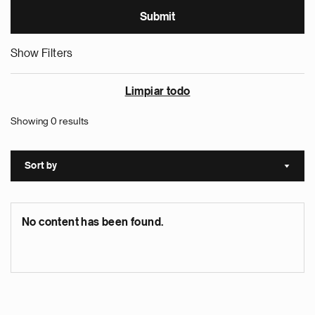
Show Filters
Limpiar todo
Showing 0 results
Sort by
Sort a
No content has been found.