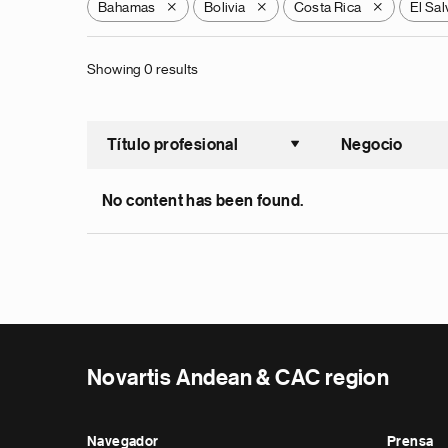
Bahamas
Bolivia
Costa Rica
El Sa
X
X
X
Showing 0 results
Título profesional
Negocio
Ordenar a
No content has been found.
Novartis Andean & CAC region
Navegador
Prensa