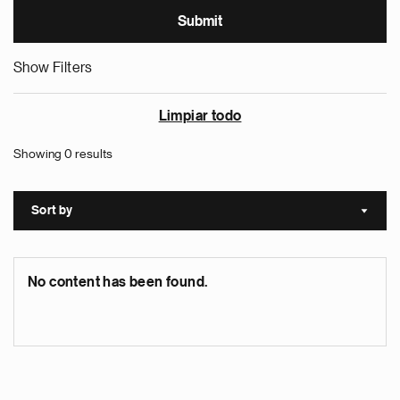
Show Filters
Limpiar todo
Showing 0 results
Sort by
Sort a
No content has been found.