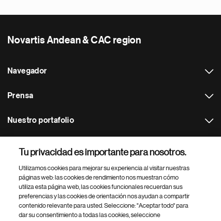
Novartis Andean & CAC region
Navegador
Prensa
Nuestro portafolio
Otras webs
Tu privacidad es importante para nosotros.
Utilizamos cookies para mejorar su experiencia al visitar nuestras
Footer Site Search
páginas web: las cookies de rendimiento nos muestran cómo
utiliza esta página web, las cookies funcionales recuerdan sus
preferencias y las cookies de orientación nos ayudan a compartir
contenido relevante para usted. Seleccione: "Aceptar todo" para
dar su consentimiento a todas las cookies, seleccione