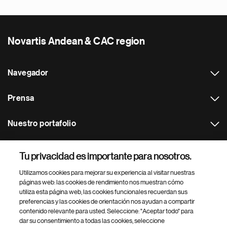
Novartis Andean & CAC region
Navegador
Prensa
Nuestro portafolio
Otras webs
Tu privacidad es importante para nosotros.
Utilizamos cookies para mejorar su experiencia al visitar nuestras
Footer Site Search
páginas web: las cookies de rendimiento nos muestran cómo
utiliza esta página web, las cookies funcionales recuerdan sus
preferencias y las cookies de orientación nos ayudan a compartir
contenido relevante para usted. Seleccione: "Aceptar todo" para
dar su consentimiento a todas las cookies, seleccione