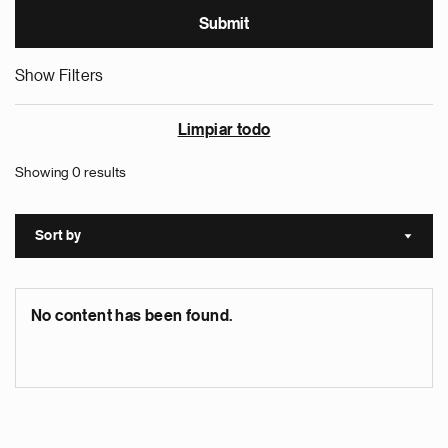
Show Filters
Limpiar todo
Showing 0 results
Sort by
Sort a
No content has been found.