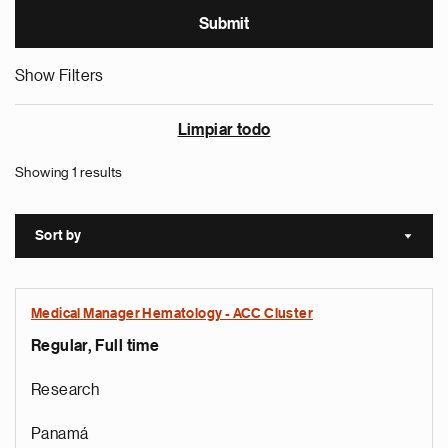
Show Filters
Limpiar todo
Showing 1 results
Sort by
Sort a
Medical Manager Hematology - ACC Cluster
Regular, Full time
Research
Panamá