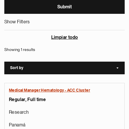
Show Filters
Limpiar todo
Showing 1 results
Sort by
Sort a
Medical Manager Hematology - ACC Cluster
Regular, Full time
Research
Panamá