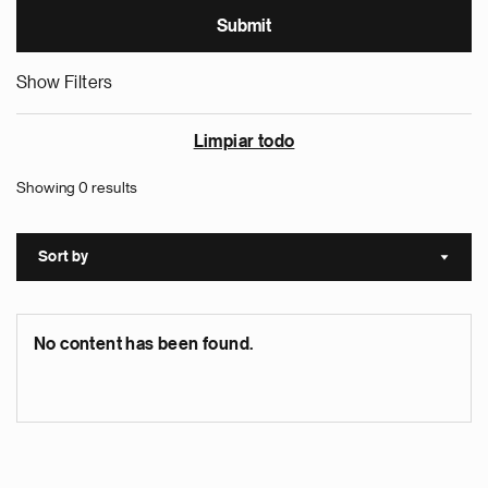
Show Filters
Limpiar todo
Showing 0 results
Sort by
Sort a
No content has been found.