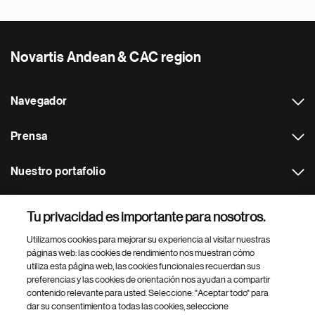
Novartis Andean & CAC region
Navegador
Prensa
Nuestro portafolio
Otras webs
Tu privacidad es importante para nosotros.
Utilizamos cookies para mejorar su experiencia al visitar nuestras
Footer Site Search
páginas web: las cookies de rendimiento nos muestran cómo
utiliza esta página web, las cookies funcionales recuerdan sus
preferencias y las cookies de orientación nos ayudan a compartir
contenido relevante para usted. Seleccione: "Aceptar todo" para
dar su consentimiento a todas las cookies, seleccione