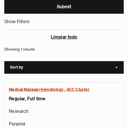
Show Filters
Limpiar todo
Showing 1 results
Sort by
Sort a
Medical Manager Hematology - ACC Cluster
Regular, Full time
Research
Panamá