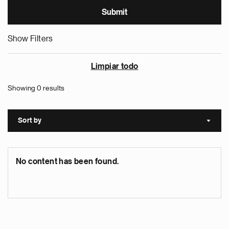
Show Filters
Limpiar todo
Showing 0 results
Sort by
Sort a
No content has been found.