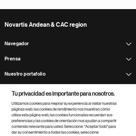
Novartis Andean & CAC region
Navegador
Prensa
Nuestro portafolio
Otras webs
Tu privacidad es importante para nosotros.
Utilizamos cookies para mejorar su experiencia al visitar nuestras
Footer Site Search
páginas web: las cookies de rendimiento nos muestran cómo
utiliza esta página web, las cookies funcionales recuerdan sus
preferencias y las cookies de orientación nos ayudan a compartir
contenido relevante para usted. Seleccione: "Aceptar todo" para
dar su consentimiento a todas las cookies, seleccione