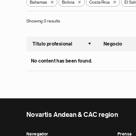
Bahamas
Bolivia
Costa Rica
El Sa
X
X
X
Showing 0 results
Título profesional
Negocio
Ordenar a
No content has been found.
Novartis Andean & CAC region
Navegador
Prensa