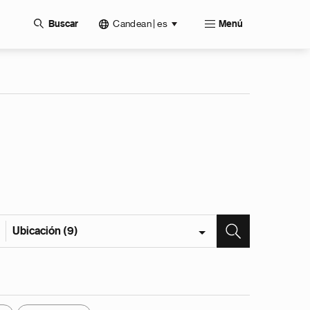
Candean | es
Buscar
Menú
Ubicación (9)