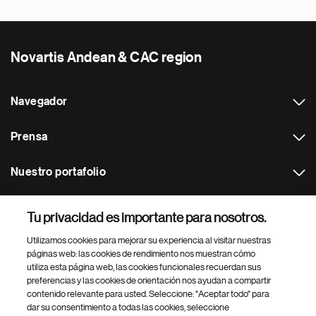
Novartis Andean & CAC region
Navegador
Prensa
Nuestro portafolio
Otras webs
Tu privacidad es importante para nosotros.
Utilizamos cookies para mejorar su experiencia al visitar nuestras
Footer Site Search
páginas web: las cookies de rendimiento nos muestran cómo
utiliza esta página web, las cookies funcionales recuerdan sus
preferencias y las cookies de orientación nos ayudan a compartir
contenido relevante para usted. Seleccione: "Aceptar todo" para
dar su consentimiento a todas las cookies, seleccione