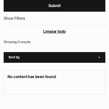
Show Filters
Limpiar todo
Showing 0 results
Sort by
Sort a
No content has been found.