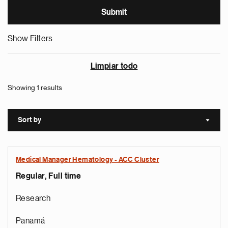
Show Filters
Limpiar todo
Showing 1 results
Sort by
Sort a
Medical Manager Hematology - ACC Cluster
Regular, Full time
Research
Panamá