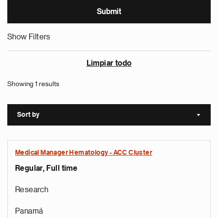
Show Filters
Limpiar todo
Showing 1 results
Sort by
Sort a
Medical Manager Hematology - ACC Cluster
Regular, Full time
Research
Panamá