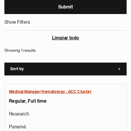
Show Filters
Limpiar todo
Showing 1 results
Sort by
Sort a
Medical Manager Hematology - ACC Cluster
Regular, Full time
Research
Panamá