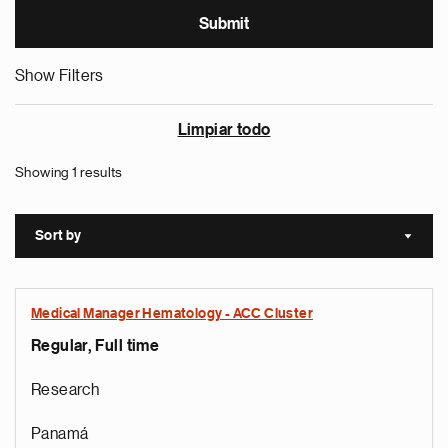
Show Filters
Limpiar todo
Showing 1 results
Sort by
Sort a
Medical Manager Hematology - ACC Cluster
Regular, Full time
Research
Panamá