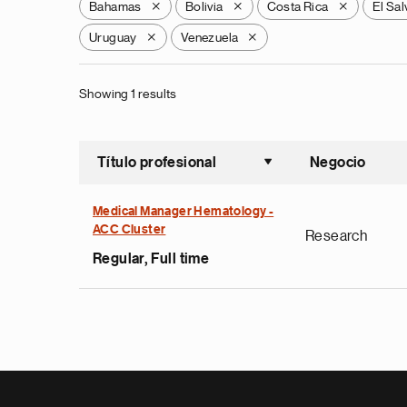
Bahamas
Bolivia
Costa Rica
El Sa
X
X
X
Uruguay
Venezuela
X
X
Showing 1 results
Título profesional
Negocio
Ordenar a
Medical Manager Hematology -
ACC Cluster
Research
Regular, Full time