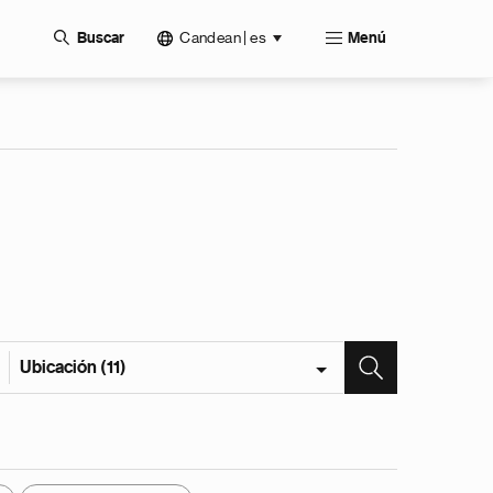
Candean | es
Buscar
Menú
Ubicación (11)