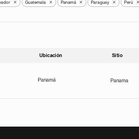
lvador
Guatemala
Panamá
Paraguay
Perú
X
X
X
X
Ubicación
Sitio
scendente
Panamá
Panama