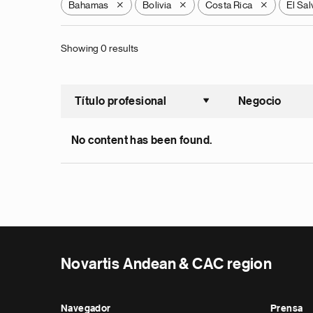
Bahamas
Bolivia
Costa Rica
El Sa
X
X
X
Showing 0 results
Título profesional
Negocio
Ordenar a
No content has been found.
Novartis Andean & CAC region
Navegador
Prensa